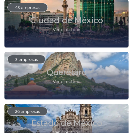
43 empresas
Ciudad de México
Ver directorio
3 empresas
Querétaro
Ver directorio
26 empresas
Estado de México
Ver directorio