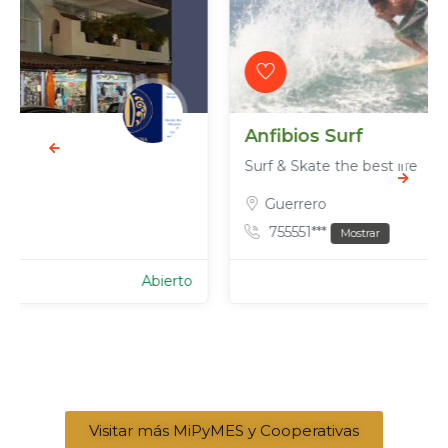
Anfibios Surf
Surf & Skate the best life
Guerrero
755551***
Mostrar
Abierto
Visitar más MiPyMES y Cooperativas