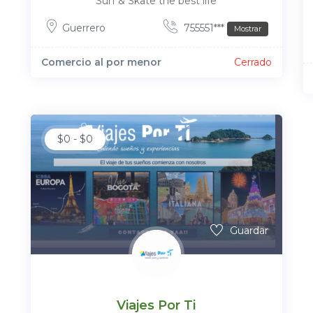
Surf & Skate the best life
Guerrero
755551***
Mostrar
Comercio al por menor
Cerrado
$
0
-
$
0
Guardar
Viajes Por Ti