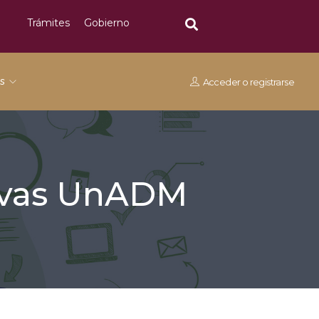
Trámites
Gobierno
os
Acceder
o
registrarse
tivas UnADM