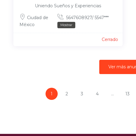
Uniendo Sueños y Experiencias
Ciudad de
5647608927/ 5547***
México
Mostrar
Cerrado
Ver más anu
1
2
3
4
...
13