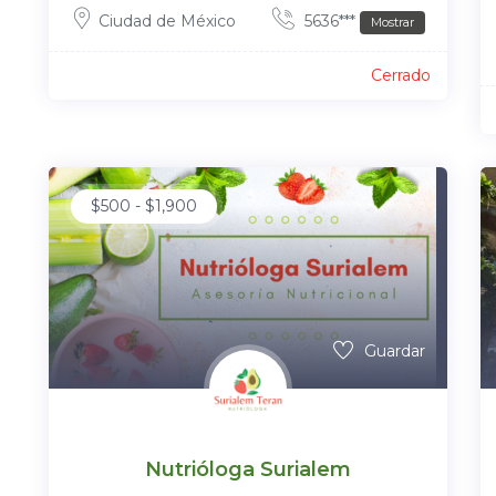
Ciudad de México
5636***
Mostrar
Cerrado
$
500
-
$
1,900
Guardar
Nutrióloga Surialem