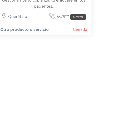
Gestionamos tu cobranza, tú enfócate en tus
pacientes.
Querétaro
5579***
Mostrar
Otro producto o servicio
Cerrado