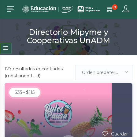
0
Directorio Mipyme y
Cooperativas UnADM
127
resultados encontrados
Orden predeterminada
(mostrando 1 - 9)
$
35
-
$
115
Guardar