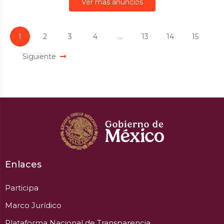
Ver más anuncios
1
2
3
4
...
13
14
15
Siguiente
Enlaces
Participa
Marco Jurídico
Plataforma Nacional de Transparencia