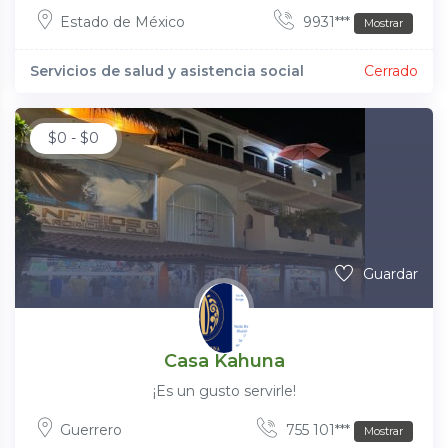
Estado de México
9931***
Mostrar
Servicios de salud y asistencia social
Cerrado
$
0
-
$
0
Guardar
Casa Kahuna
¡Es un gusto servirle!
Guerrero
755 101***
Mostrar