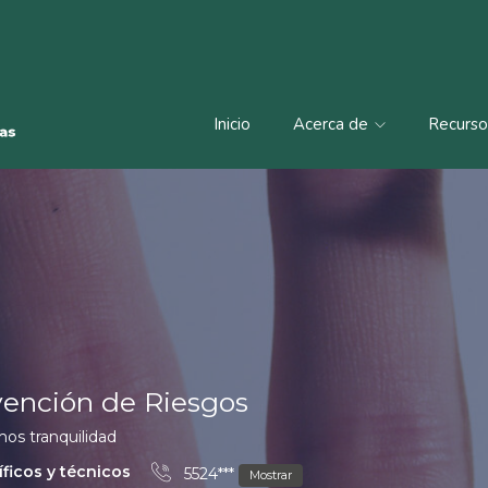
Inicio
Acerca de
Recurs
vención de Riesgos
mos tranquilidad
íficos y técnicos
5524***
Mostrar