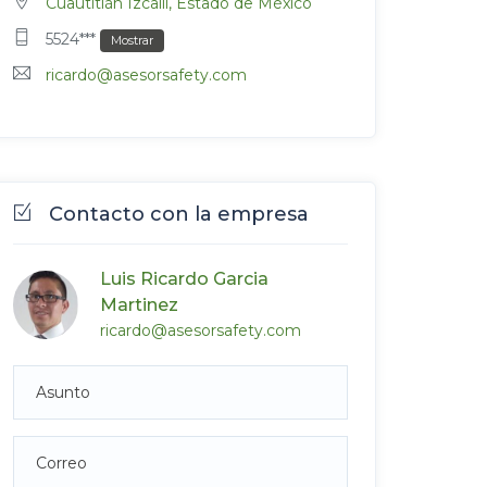
Cuautitlán Izcalli, Estado de México
5524***
Mostrar
ricardo@asesorsafety.com
Contacto con la empresa
Luis Ricardo Garcia
Martinez
ricardo@asesorsafety.com