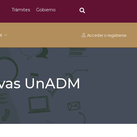
Trámites
Gobierno
os
Acceder
o
registrarse
tivas UnADM