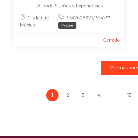
Uniendo Sueños y Experiencias
Ciudad de
5647608927/ 5547***
México
Mostrar
Cerrado
Ver más anu
1
2
3
4
...
13