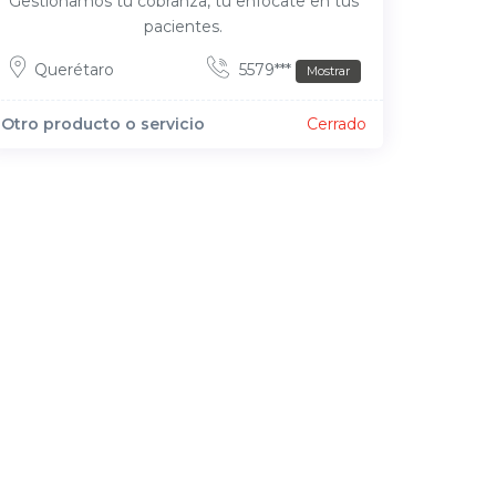
Gestionamos tu cobranza, tú enfócate en tus
pacientes.
Querétaro
5579***
Mostrar
Otro producto o servicio
Cerrado