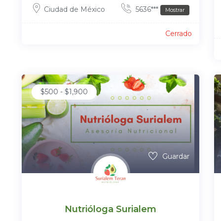
Ciudad de México
5636***
Mostrar
Cerrado
$
500
-
$
1,900
Guardar
Nutrióloga Surialem