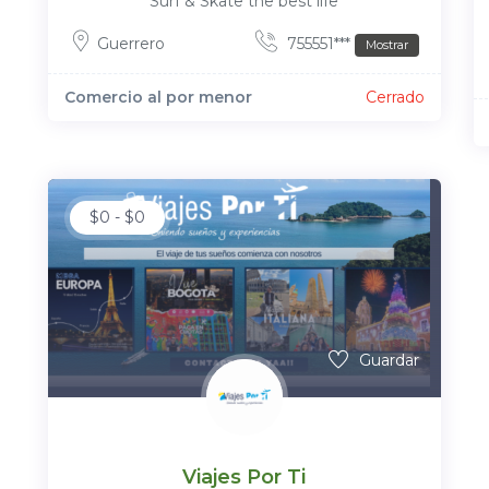
Surf & Skate the best life
Guerrero
755551***
Mostrar
Comercio al por menor
Cerrado
$
0
-
$
0
Guardar
Viajes Por Ti