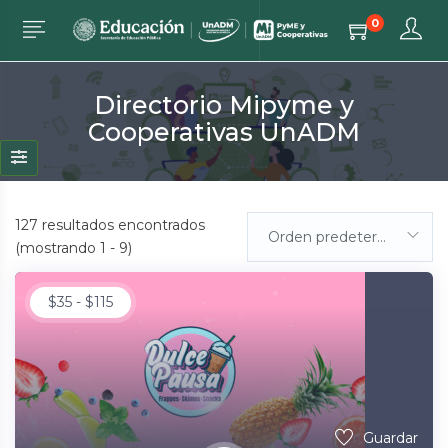
0
Directorio Mipyme y
Cooperativas UnADM
127
resultados encontrados
Orden predeterminada
(mostrando 1 - 9)
$
35
-
$
115
Guardar