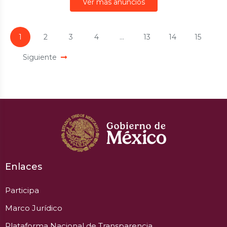
Ver más anuncios
1
2
3
4
...
13
14
15
Siguiente
Enlaces
Participa
Marco Jurídico
Plataforma Nacional de Transparencia