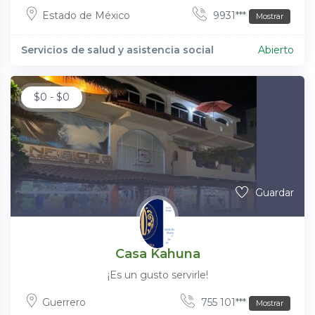
Estado de México
9931***
Mostrar
Servicios de salud y asistencia social
Abierto
$
0
-
$
0
Guardar
Casa Kahuna
¡Es un gusto servirle!
Guerrero
755 101***
Mostrar