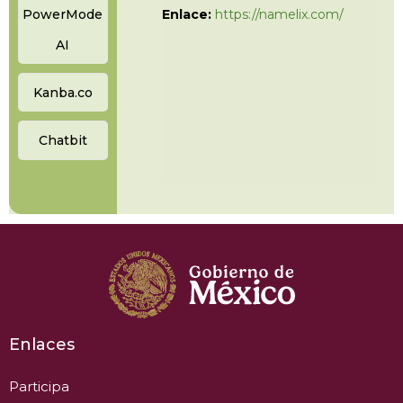
PowerMode
Enlace:
https://namelix.com/
AI
Kanba.co
Chatbit
Enlaces
Participa