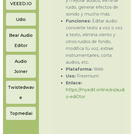
y mejorar audios, eliminar
VEEED.IO
ruido, generar efectos de
sonido y mucho más.
Udio
Funciones:
Editar audio:
convierte texto a voz o voz
a texto, elimina viento y
Bear Audio
otros ruidos de fondo,
Editor
modifica tu voz, extrae
instrumentarles, corta
Audio
audios, etc.
Plataforma:
Web
Joiner
Uso:
Freemium
Enlace:
Twistedwav
https://myedit.online/es/audi
o-edi0tor
e
Topmediai