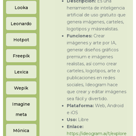
Descripción:
Es una
Looka
herramienta de inteligencia
artificial de uso gratuito que
genera imágenes, carteles,
Leonardo
logotipos y másrealistas.
Funciones:
Crear
Hotpot
imágenes y arte por IA,
generar diseños gráficos
Freepik
premium e imágenes
realistas, así como crear
carteles, logotipos, arte o
Lexica
publicaciones en redes
sociales, Ideogram hace
Wepik
que crear y editar imágenes
sea fácil y divertido.
Imagine
Plataforma:
Web, Android
e iOS
meta
Uso:
Libre
Enlace:
Mónica
https://ideogram.ai/t/explore