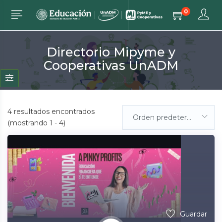
0
Directorio Mipyme y
Cooperativas UnADM
4
resultados encontrados
Orden predeterminada
(mostrando 1 - 4)
Guardar