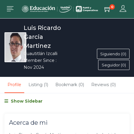
0
Luis Ricardo
Garcia
Martinez
Cuautitlán Izcalli
Siguiendo (0)
Member Since :
Seguidor (0)
Nov 2024
Profile
Listing (1)
Bookmark (0)
Reviews (0)
Show Sidebar
Acerca de mi