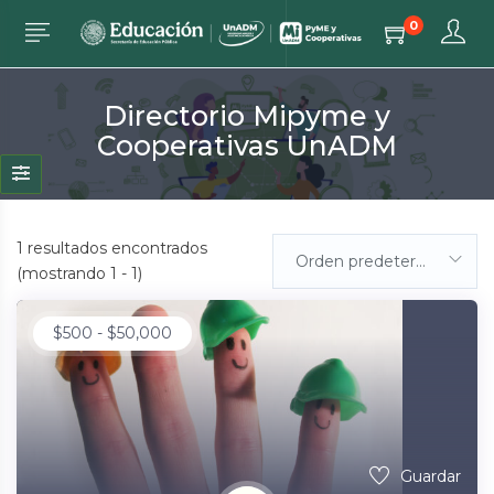
0
Directorio Mipyme y
Cooperativas UnADM
1
resultados encontrados
Orden predeterminada
(mostrando 1 - 1)
$
500
-
$
50,000
Guardar