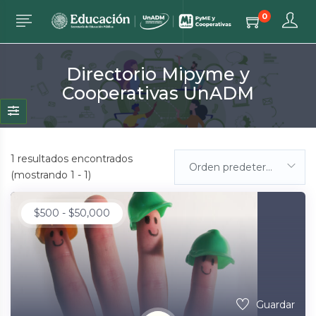
0
Directorio Mipyme y
Cooperativas UnADM
1
resultados encontrados
Orden predeterminada
(mostrando 1 - 1)
$
500
-
$
50,000
Guardar