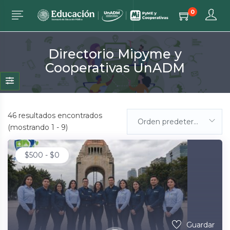
0
Directorio Mipyme y
Cooperativas UnADM
46
resultados encontrados
Orden predeterminada
(mostrando 1 - 9)
$
500
-
$
0
Guardar