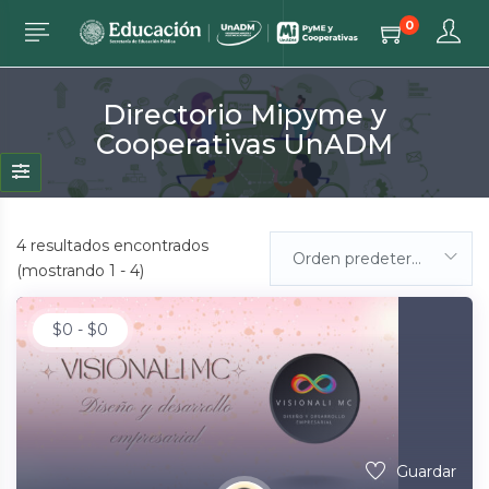
0
Directorio Mipyme y
Cooperativas UnADM
4
resultados encontrados
Orden predeterminada
(mostrando 1 - 4)
$
0
-
$
0
Guardar