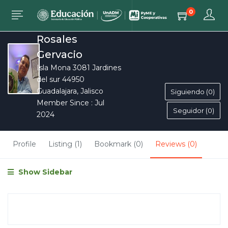
0
Elías Humberto
Rosales
Gervacio
Isla Mona 3081 Jardines
del sur 44950
Guadalajara, Jalisco
Siguiendo (0)
Member Since : Jul
Seguidor (0)
2024
Profile
Listing (1)
Bookmark (0)
Reviews (0)
Show Sidebar