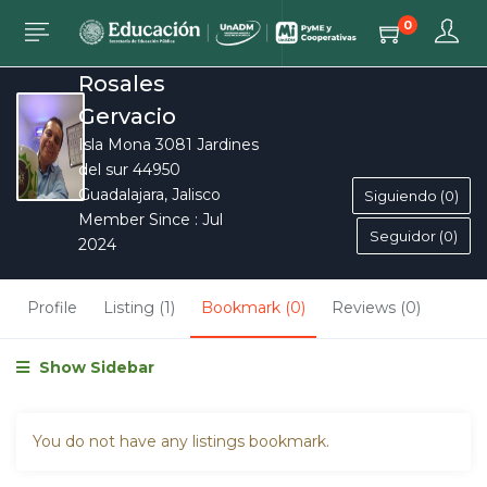
0
Elías Humberto
Rosales
Gervacio
Isla Mona 3081 Jardines
del sur 44950
Guadalajara, Jalisco
Siguiendo (0)
Member Since : Jul
Seguidor (0)
2024
Profile
Listing (1)
Bookmark (0)
Reviews (0)
Show Sidebar
You do not have any listings bookmark.