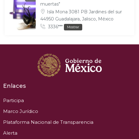
muertas"
Isla Mona 3081 PB Jardines del sur
44950 Guadalajara, Jalisco, México
3336***
Mostrar
Enlaces
Participa
Marco Jurídico
Plataforma Nacional de Transparencia
Alerta