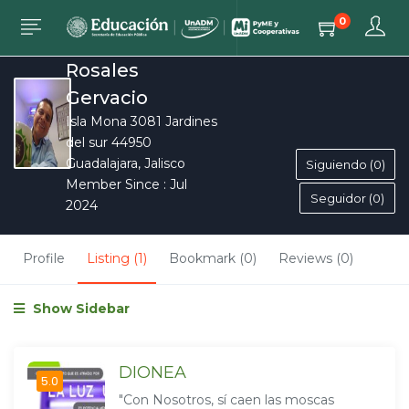
0
Elías Humberto
Rosales
Gervacio
Isla Mona 3081 Jardines
del sur 44950
Guadalajara, Jalisco
Siguiendo (0)
Member Since : Jul
Seguidor (0)
2024
Profile
Listing (1)
Bookmark (0)
Reviews (0)
Show Sidebar
DIONEA
5.0
"Con Nosotros, sí caen las moscas