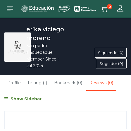
0
erika viciego
moreno
San pedro
Tlaquepaque
Siguiendo (0)
Member Since :
Seguidor (0)
Jul 2024
Profile
Listing (1)
Bookmark (0)
Reviews (0)
Show Sidebar