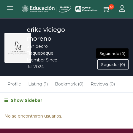
0
erika viciego
moreno
San pedro
Tlaquepaque
Siguiendo (0)
Member Since :
Seguidor (0)
Jul 2024
Profile
Listing (1)
Bookmark (0)
Reviews (0)
Show Sidebar
No se encontraron usuarios.