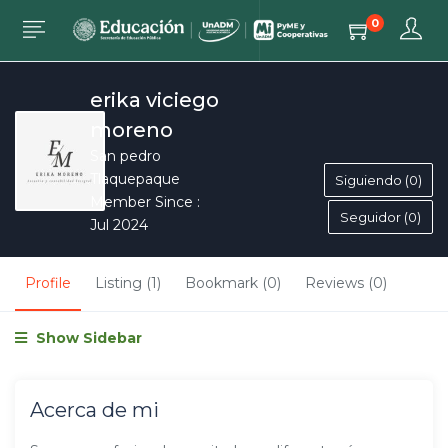
0
erika viciego
moreno
San pedro
Tlaquepaque
Siguiendo (0)
Member Since :
Seguidor (0)
Jul 2024
Profile
Listing (1)
Bookmark (0)
Reviews (0)
Show Sidebar
Acerca de mi