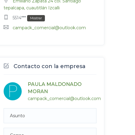
Emiliano Zapata 24 col. Santiago
tepalcapa, cuautitlán Izcalli
5514***
Mostrar
campack_comercial@outlook.com
Contacto con la empresa
PAULA MALDONADO
MORAN
campack_comercial@outlook.com