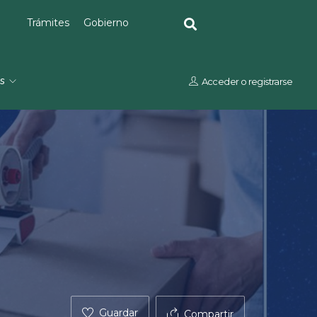
Trámites
Gobierno
os
Acceder
o
registrarse
Guardar
Compartir