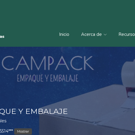
Inicio
Acerca de
Recurs
QUE Y EMBALAJE
les
5514***
Mostrar