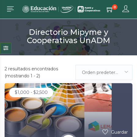
0
Directorio Mipyme y
Cooperativas UnADM
2
resultados encontrados
Orden predeterminada
(mostrando 1 - 2)
$
1,000
-
$
2,500
Guardar