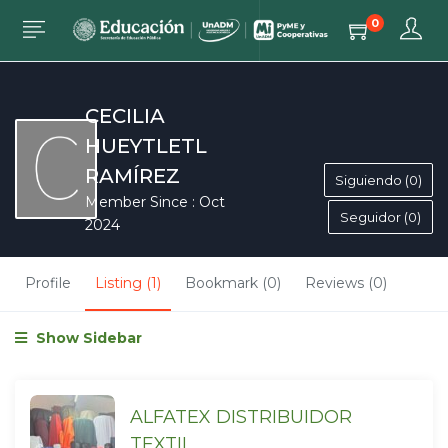
0
CECILIA
HUEYTLETL
RAMÍREZ
Siguiendo (0)
Member Since : Oct
Seguidor (0)
2024
Profile
Listing (1)
Bookmark (0)
Reviews (0)
Show Sidebar
ALFATEX DISTRIBUIDOR
TEXTIL