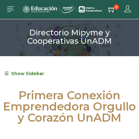
0
Directorio Mipyme y
Cooperativas UnADM
Show Sidebar
Primera Conexión
Emprendedora Orgullo
y Corazón UnADM