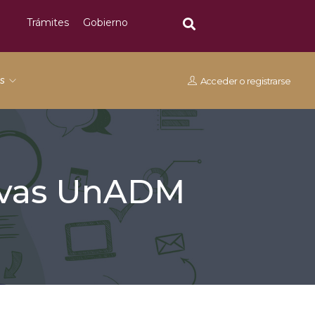
Trámites
Gobierno
os
Acceder
o
registrarse
tivas UnADM