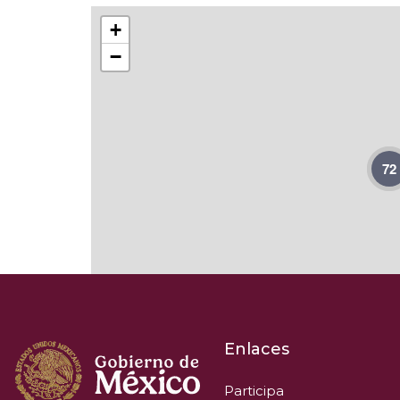
+
−
72
Enlaces
Participa