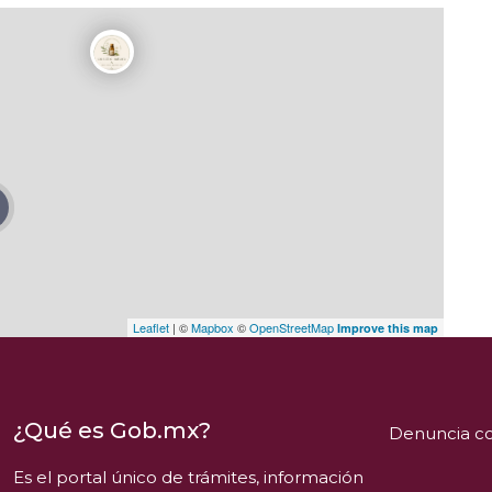
Leaflet
| ©
Mapbox
©
OpenStreetMap
Improve this map
¿Qué es Gob.mx?
Denuncia co
Es el portal único de trámites, información