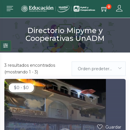
0
Directorio Mipyme y
Cooperativas UnADM
3
resultados encontrados
Orden predeterminada
(mostrando 1 - 3)
$
0
-
$
0
Guardar