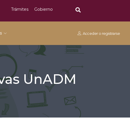
Trámites
Gobierno
os
Acceder
o
registrarse
tivas UnADM