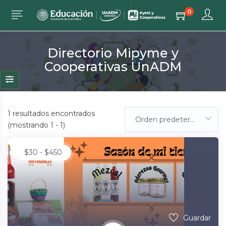
0
Directorio Mipyme y
Cooperativas UnADM
1
resultados encontrados
Orden predeterminada
(mostrando 1 - 1)
$
30
-
$
450
Guardar