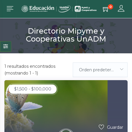
0
Directorio Mipyme y
Cooperativas UnADM
1
resultados encontrados
Orden predeterminada
(mostrando 1 - 1)
$
1,500
-
$
100,000
Guardar