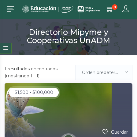
0
Directorio Mipyme y
Cooperativas UnADM
1
resultados encontrados
Orden predeterminada
(mostrando 1 - 1)
$
1,500
-
$
100,000
Guardar