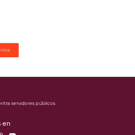
ncios
ntra servidores públicos
 en