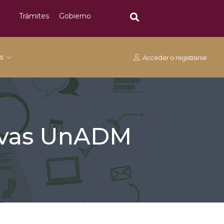
Trámites
Gobierno
os
Acceder
o
registrarse
tivas UnADM