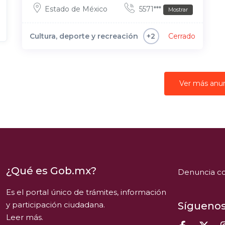
Estado de México
5571***
Mostrar
Cultura, deporte y recreación
Cerrado
+2
Ver más anu
¿Qué es Gob.mx?
Denuncia co
Es el portal único de trámites, información
y participación ciudadana.
Síguenos
Leer más.