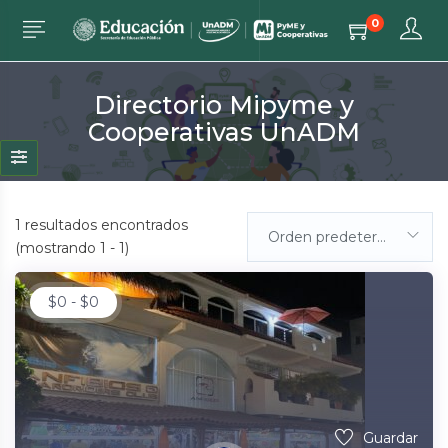
0
Directorio Mipyme y
Cooperativas UnADM
1
resultados encontrados
Orden predeterminada
(mostrando 1 - 1)
$
0
-
$
0
Guardar