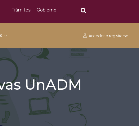
Trámites
Gobierno
os
Acceder
o
registrarse
tivas UnADM