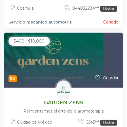
Coahuila
844032934***
Mostrar
Servicio mecánico automotriz
Cerrado
$
400
-
$
10,000
Guardar
5.0
GARDEN ZENS
Reinventamos el arte de la aromaterapia
Ciudad de México
5545***
Mostrar