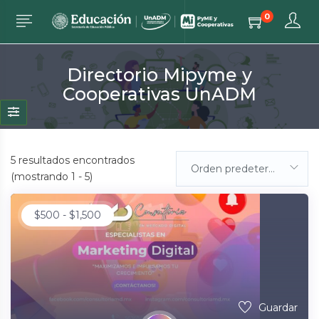
0
Directorio Mipyme y
Cooperativas UnADM
5
resultados encontrados
Orden predeterminada
(mostrando 1 - 5)
$
500
-
$
1,500
Guardar