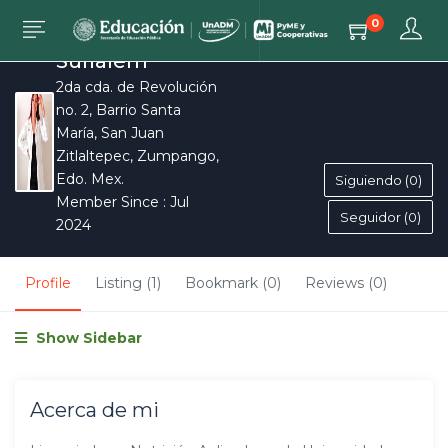
0
Surialem
2da cda. de Revolución
no. 2, Barrio Santa
María, San Juan
Zitlaltepec, Zumpango,
Edo. Mex.
Siguiendo (0)
Member Since : Jul
Seguidor (0)
2024
Profile
Listing (1)
Bookmark (0)
Reviews (0)
Show Sidebar
Acerca de mi