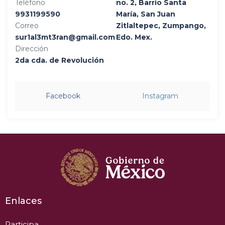
Teléfono
no. 2, Barrio Santa
9931199590
María, San Juan
Correo
Zitlaltepec, Zumpango,
sur1al3mt3ran@gmail.com
Edo. Mex.
Dirección
2da cda. de Revolución
Facebook
Instagram
Enlaces
Participa