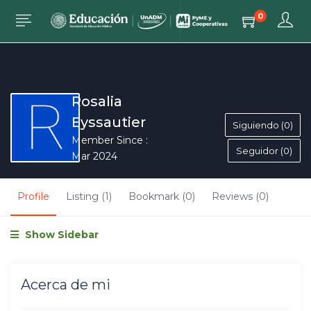
0
Rosalia
Eyssautier
Siguiendo (0)
Member Since :
Seguidor (0)
Mar 2024
Profile
Listing (1)
Bookmark (0)
Reviews (0)
Show Sidebar
Acerca de mi