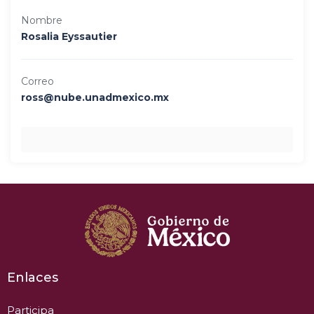
Nombre
Rosalia Eyssautier
Correo
ross@nube.unadmexico.mx
Enlaces
Participa