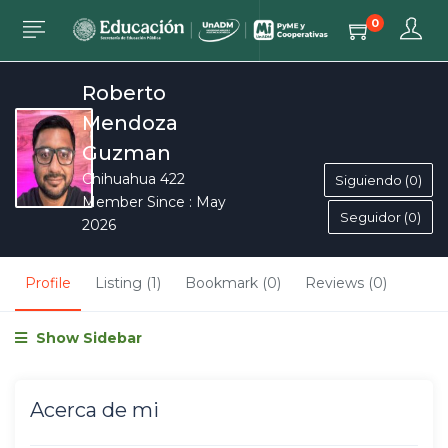
0
Roberto
Mendoza
Guzman
Chihuahua 422
Siguiendo (0)
Member Since : May
Seguidor (0)
2026
Profile
Listing (1)
Bookmark (0)
Reviews (0)
Show Sidebar
Acerca de mi