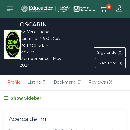
0
OSCARIN
Av. Venustiano
Carranza #1930, Col.
Polanco, S.L.P.,
México
Siguiendo (0)
Member Since : May
Seguidor (0)
2024
Profile
Listing (1)
Bookmark (0)
Reviews (0)
Show Sidebar
Acerca de mi