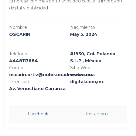
Empresa con mas de 19 años dedicada a la impresión
digital y publicidad
Nombre
Nacimiento
OSCARIN
May 5, 2024
Teléfono
#1930, Col. Polanco,
4448113684
S.L.P., México
Correo
Sitio Web
oscarin.ortiz@nube.unadmexico.mx
www.zona-
Dirección
digital.com,mx
Av. Venustiano Carranza
Facebook
Instagram