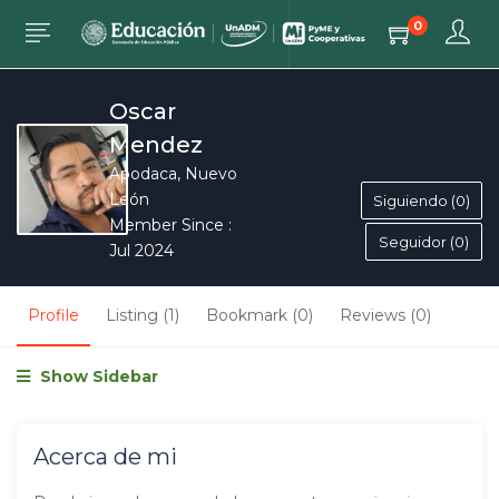
0
Oscar
Mendez
Apodaca, Nuevo
León
Siguiendo (0)
Member Since :
Seguidor (0)
Jul 2024
Profile
Listing (1)
Bookmark (0)
Reviews (0)
Show Sidebar
Acerca de mi