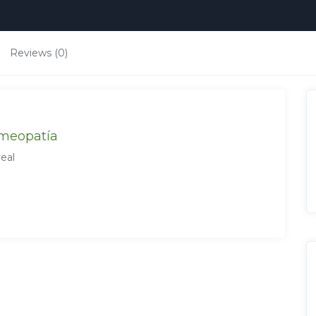
Reviews (0)
omeopatía
real