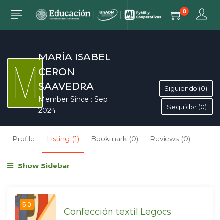
0
MARÍA ISABEL
CERON
SAAVEDRA
Siguiendo (0)
Member Since : Sep
Seguidor (0)
2024
Profile
Listing (1)
Bookmark (0)
Reviews (0)
Show Sidebar
5.0
Confección textil Legocs