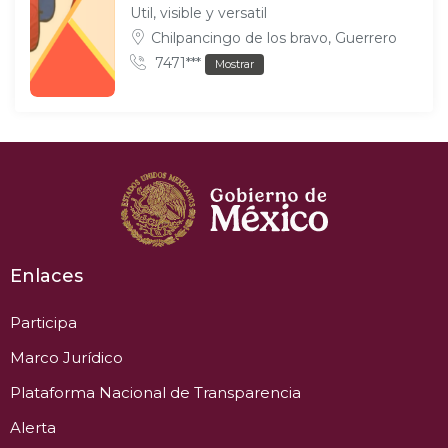
Util, visible y versatil
Chilpancingo de los bravo, Guerrero
7471***
Mostrar
Enlaces
Participa
Marco Jurídico
Plataforma Nacional de Transparencia
Alerta