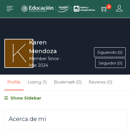
0
Karen
Mendoza
Siguiendo (0)
Member Since :
Seguidor (0)
Mar 2024
Profile
Listing (1)
Bookmark (0)
Reviews (0)
Show Sidebar
Acerca de mi