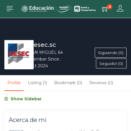
0
Gesec.sc
SAN MIGUEL 64
Siguiendo (0)
Member Since :
Seguidor (0)
Oct 2024
Profile
Listing (1)
Bookmark (0)
Reviews (0)
Show Sidebar
Acerca de mi