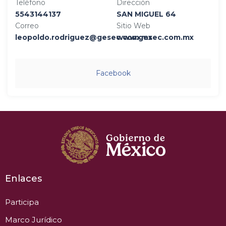
Teléfono
Dirección
5543144137
SAN MIGUEL 64
Correo
Sitio Web
leopoldo.rodriguez@gesec.com.mx
www.gesec.com.mx
Facebook
Enlaces
Participa
Marco Jurídico