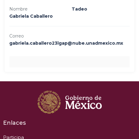
Nombre
Tadeo
Gabriela Caballero
Correo
gabriela.caballero23lgap@nube.unadmexico.mx
Enlaces
Participa