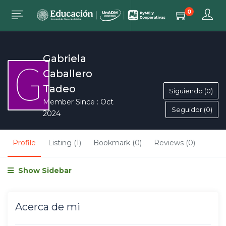
0
Gabriela
Caballero
Tadeo
Siguiendo (0)
Member Since : Oct
Seguidor (0)
2024
Profile
Listing (1)
Bookmark (0)
Reviews (0)
Show Sidebar
Acerca de mi