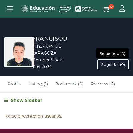
0
FRANCISCO
ATIZAPAN DE
ZARAGOZA
Siguiendo (0)
Member Since :
Seguidor (0)
May 2024
Profile
Listing (1)
Bookmark (0)
Reviews (0)
Show Sidebar
No se encontraron usuarios.