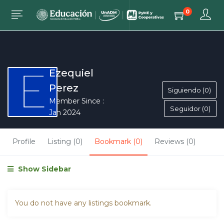
0
Ezequiel
Perez
Siguiendo (0)
Member Since :
Seguidor (0)
Jan 2024
Profile
Listing (0)
Bookmark (0)
Reviews (0)
Show Sidebar
You do not have any listings bookmark.