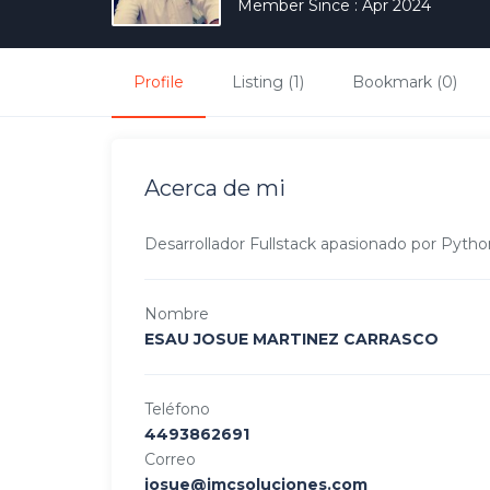
Member Since : Apr 2024
Profile
Listing (1)
Bookmark (0)
Acerca de mi
Desarrollador Fullstack apasionado por Python
Nombre
ESAU JOSUE MARTINEZ CARRASCO
Teléfono
4493862691
Correo
josue@jmcsoluciones.com