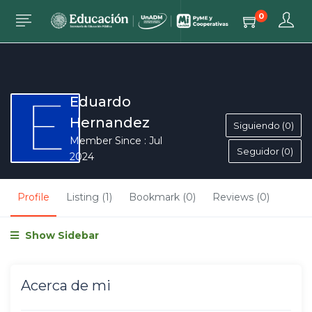
0
Eduardo
Hernandez
Siguiendo (0)
Member Since : Jul
Seguidor (0)
2024
Profile
Listing (1)
Bookmark (0)
Reviews (0)
Show Sidebar
Acerca de mi