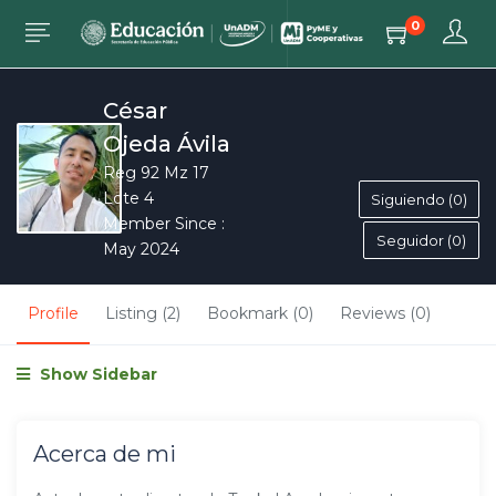
0
César
Ojeda Ávila
Reg 92 Mz 17
Lote 4
Siguiendo (0)
Member Since :
Seguidor (0)
May 2024
Profile
Listing (2)
Bookmark (0)
Reviews (0)
Show Sidebar
Acerca de mi