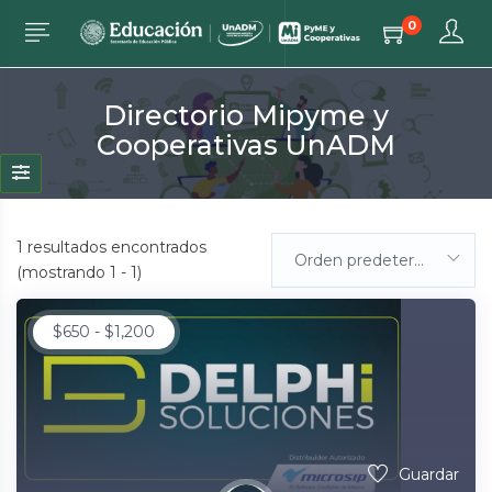
0
Directorio Mipyme y
Cooperativas UnADM
1
resultados encontrados
Orden predeterminada
(mostrando 1 - 1)
$
650
-
$
1,200
Guardar