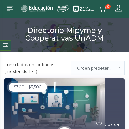
0
Directorio Mipyme y
Cooperativas UnADM
1
resultados encontrados
Orden predeterminada
(mostrando 1 - 1)
$
300
-
$
3,500
Guardar